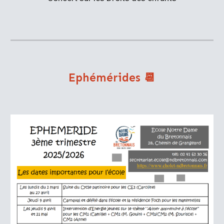
Ephémérides 📆